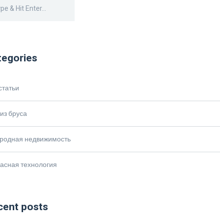
tegories
статьи
из бруса
ородная недвижимость
асная технология
cent posts