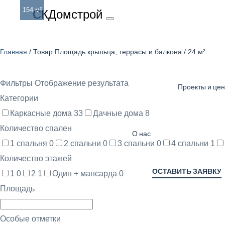
154 м²
СКДомстрой
24 м²
Главная
/ Товар Площадь крыльца, террасы и балкона / 24 м²
Фильтры
Отображение результата
Проекты и це
Категории
Каркасные дома
33
Дачные дома
8
Количество спален
О нас
1 спальня
0
2 спальни
0
3 спальни
0
4 спальни
1
Количество этажей
ОСТАВИТЬ ЗАЯВКУ
1
0
2
1
Один + мансарда
0
Площадь
Особые отметки