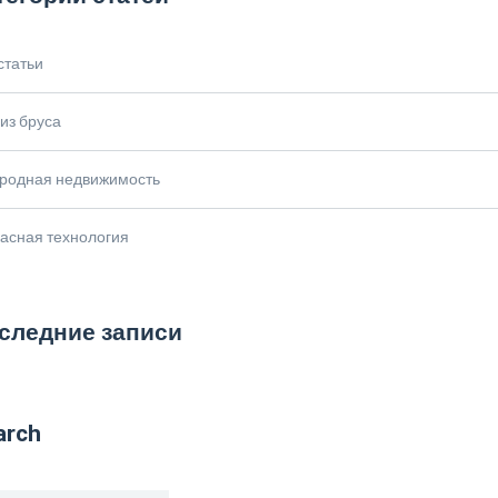
статьи
из бруса
ородная недвижимость
асная технология
следние записи
arch