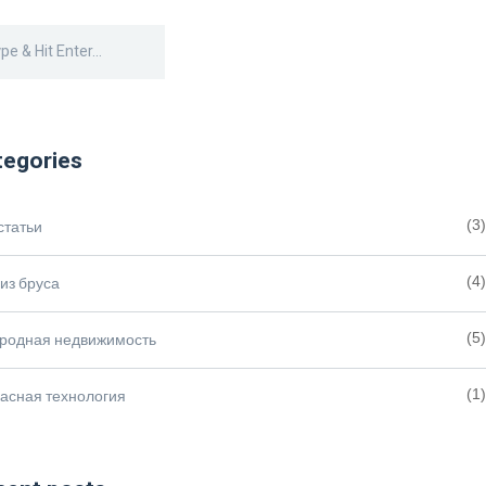
tegories
статьи
(3)
из бруса
(4)
ородная недвижимость
(5)
асная технология
(1)