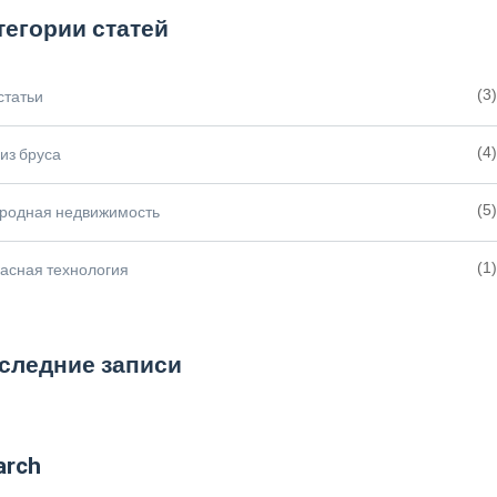
тегории статей
статьи
(3)
из бруса
(4)
ородная недвижимость
(5)
асная технология
(1)
следние записи
arch