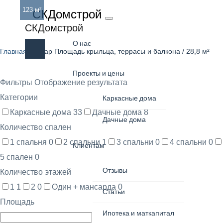
123 м²
СКДомстрой
28,8 м²
СКДомстрой
О нас
Главная
/ Товар Площадь крыльца, террасы и балкона / 28,8 м²
Проекты и цены
Фильтры
Отображение результата
Категории
Каркасные дома
Каркасные дома
33
Дачные дома
8
Дачные дома
Количество спален
1 спальня
0
2 спальни
1
3 спальни
0
4 спальни
0
Клиентам
5 спален
0
Отзывы
Количество этажей
1
1
2
0
Один + мансарда
0
Статьи
Площадь
Ипотека и маткапитал