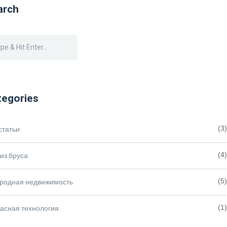
arch
tegories
статьи
(3)
из бруса
(4)
ородная недвижимость
(5)
асная технология
(1)