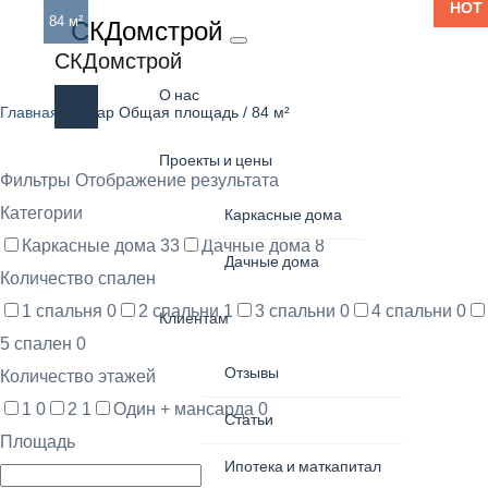
HOT
84 м²
СКДомстрой
84 м²
СКДомстрой
О нас
Главная
/ Товар Общая площадь / 84 м²
Проекты и цены
Фильтры
Отображение результата
Категории
Каркасные дома
Каркасные дома
33
Дачные дома
8
Дачные дома
Количество спален
1 спальня
0
2 спальни
1
3 спальни
0
4 спальни
0
Клиентам
5 спален
0
Отзывы
Количество этажей
1
0
2
1
Один + мансарда
0
Статьи
Площадь
Ипотека и маткапитал