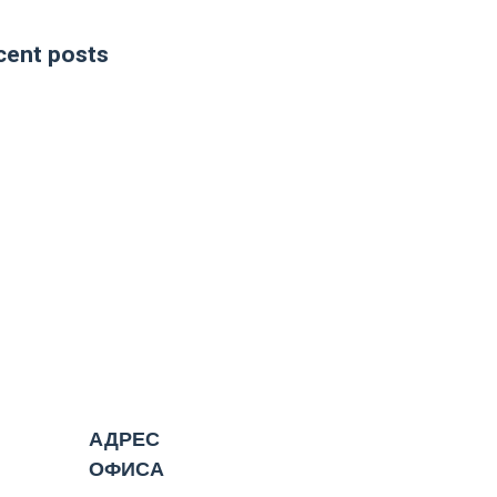
cent posts
АДРЕС
ОФИСА