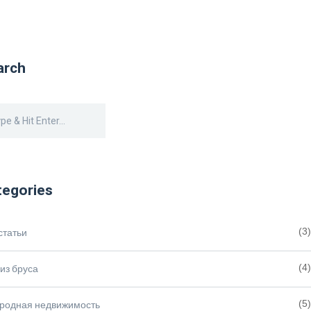
arch
tegories
статьи
(3)
из бруса
(4)
ородная недвижимость
(5)