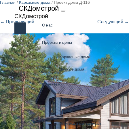
Главная
/
Каркасные дома
/ Проект дома Д-116
СКДомстрой
СКДомстрой
← Предыдущий
Следующий →
О нас
Проекты и цены
Каркасные дома
Дачные дома
Клиентам
Отзывы
Статьи
Ипотека и маткапитал