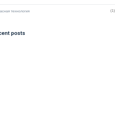
асная технология
(1)
cent posts