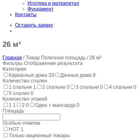
Ипотека и маткапитал
Фундамент
Контакты
Оставить заявку
26 м²
Главная
/ Товар Полезная площадь / 26 м²
Фильтры
Отображение результата
Категории
Каркасные дома
33
Дачные дома
8
Количество спален
1 спальня
1
2 спальни
0
3 спальни
0
4 спальни
0
5 спален
0
Количество этажей
1
1
2
0
Один + мансарда
0
Площадь
Особые отметки
HOT
1
Только акционные товары