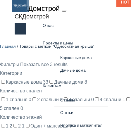
HOT
158 м²
114,9 м²
76,5 м²
СКДомстрой
Односкатная
СКДомстрой
О нас
крыша
Проекты и цены
Главная
/ Товары с меткой “Односкатная крыша”
Каркасные дома
Фильтры
Показать все 3 results
Дачные дома
Категории
Каркасные дома
33
Дачные дома
8
Клиентам
Количество спален
1 спальня
0
2 спальни
2
3 спальни
0
4 спальни
1
Отзывы
5 спален
0
Статьи
Количество этажей
Ипотека и маткапитал
1
2
2
1
Один + мансарда
0