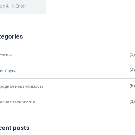
tegories
статьи
(3)
из бруса
(4)
ородная недвижимость
(5)
асная технология
(1)
cent posts