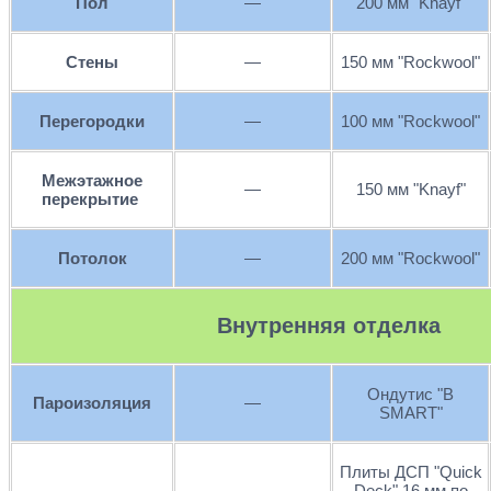
Пол
—
200 мм "Knayf"
Стены
—
150 мм "Rockwool"
Перегородки
—
100 мм "Rockwool"
Межэтажное
—
150 мм "Knayf"
перекрытие
Потолок
—
200 мм "Rockwool"
Внутренняя отделка
Ондутис "В
Пароизоляция
—
SMART"
Плиты ДСП "Quick
Deck" 16 мм по