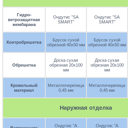
Гидро-
Ондутис "SА
Ондутис "SА
ветрозащитная
SMART"
SMART"
мембарана
Брусок сухой
Брусок сухой
Контробрешетка
обрезной 40х50 мм
обрезной 40х50 мм
Доска сухая
Доска сухая
Обрешетка
обрезная 20х100
обрезная 20х100
мм
мм
Кровельный
Металлочерепица
Металлочерепица
материал
0,45 мм
0,45 мм
Наружная отделка
Ондутис "А
Ондутис "А
Ветрозащита