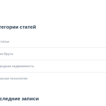
тегории статей
статьи
из бруса
ородная недвижимость
асная технология
следние записи