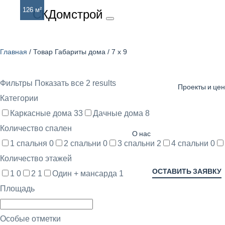
108 м²
126 м²
СКДомстрой
7 х 9
Главная
/ Товар Габариты дома / 7 х 9
Фильтры
Показать все 2 results
Проекты и це
Категории
Каркасные дома
33
Дачные дома
8
Количество спален
О нас
1 спальня
0
2 спальни
0
3 спальни
2
4 спальни
0
Количество этажей
ОСТАВИТЬ ЗАЯВКУ
1
0
2
1
Один + мансарда
1
Площадь
Особые отметки