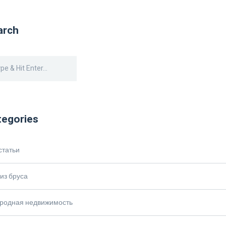
arch
tegories
статьи
из бруса
ородная недвижимость